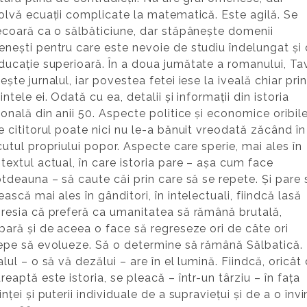
olvă ecuații complicate la matematică. Este agilă. Se
ecoară ca o sălbăticiune, dar stăpânește domenii
nești pentru care este nevoie de studiu îndelungat și
ducație superioară.
În a doua jumătate a romanului, Tavi
ește jurnalul, iar povestea fetei iese la iveală chiar prin
intele ei. Odată cu ea, detalii și informații din istoria
ională din anii 50. Aspecte politice și economice oribile
e cititorul poate nici nu le-a bănuit vreodată zăcând în
cutul propriului popor. Aspecte care sperie, mai ales în
textul actual, în care istoria pare – așa cum face
otdeauna – să caute căi prin care să se repete. Și pare 
ească mai ales în gânditori, în intelectuali, fiindcă lasă
resia că preferă ca umanitatea să rămână brutală,
bară și de aceea o face să regreseze ori de câte ori
epe să evolueze. Să o determine să rămână Sălbatică.
alul – o să vă dezălui – are în el lumină. Fiindcă, oricât
reaptă este istoria, se pleacă – într-un târziu – în fața
inței și puterii individuale de a supraviețui și de a o înv