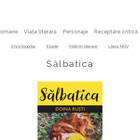
Romane
Viața literară
Personaje
Receptare critică
Enciclopedia
Eliade
Întâlniri literare
Litera MOV
Sălbatica