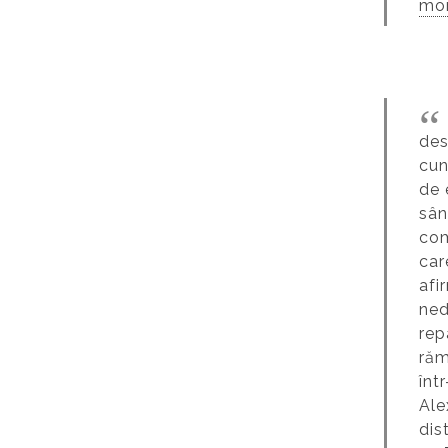
mo
des
cun
de 
sân
com
car
afi
ned
rep
răm
înt
Ale
dis