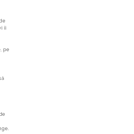
 de
 îi
, pe
să
 de
inge.