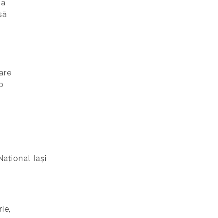
-a
să
a
care
o
ațional Iași
ie,