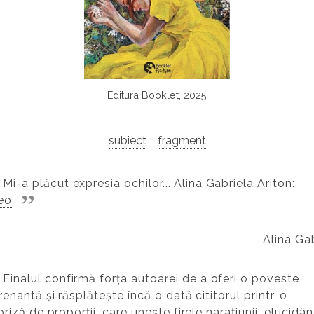
Editura Booklet, 2025
subiect
fragment
Mi-a plăcut expresia ochilor...
Alina Gabriela Ariton:
eo
Alina Gab
Finalul confirmă forța autoarei de a oferi o poveste
renantă și răsplătește încă o dată cititorul printr‑o
priză de proporții, care unește firele narațiunii, elucidâ