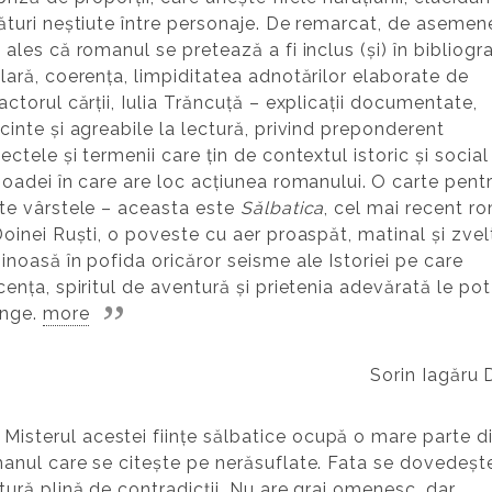
ături neștiute între personaje. De remarcat, de asemen
 ales că romanul se pretează a fi inclus (și) în bibliogra
lară, coerența, limpiditatea adnotărilor elaborate de
actorul cărții, Iulia Trăncuță – explicații documentate,
cinte și agreabile la lectură, privind preponderent
ectele și termenii care țin de contextul istoric și social
ioadei în care are loc acțiunea romanului.
O carte pent
te vârstele – aceasta este
Sălbatica
, cel mai recent r
Doinei Ruști, o poveste cu aer proaspăt, matinal și zvel
inoasă în pofida oricăror seisme ale Istoriei pe care
cența, spiritul de aventură și prietenia adevărată le pot
inge.
more
Sorin Iagăru 
Misterul acestei ființe sălbatice ocupă o mare parte d
anul care se citește pe nerăsuflate. Fata se dovedeșt
tură plină de contradicții. Nu are grai omenesc, dar