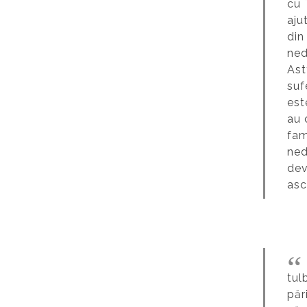
cu 
aju
din
ned
Ast
suf
est
au 
fam
ned
dev
asc
tul
păr