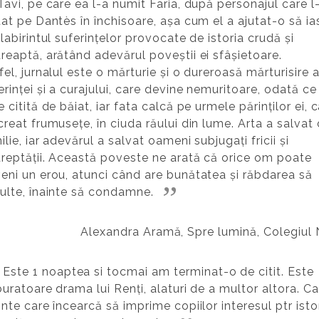
Tavi, pe care ea l-a numit Faria, după personajul care l
tat pe Dantès în închisoare, așa cum el a ajutat-o să ia
 labirintul suferințelor provocate de istoria crudă și
reaptă, arătând adevărul poveștii ei sfâșietoare.
fel, jurnalul este o mărturie și o dureroasă mărturisire 
erinței și a curajului, care devine nemuritoare, odată ce
e citită de băiat, iar fata calcă pe urmele părinților ei, 
creat frumusețe, în ciuda răului din lume. Arta a salvat 
ilie, iar adevărul a salvat oameni subjugați fricii și
reptății. Această poveste ne arată că orice om poate
eni un erou, atunci când are bunătatea și răbdarea să
ulte, înainte să condamne.
Alexandra Aramă, Spre lumină, Colegiul N
Este 1 noaptea si tocmai am terminat-o de citit. Este
buratoare drama lui Renți, alaturi de a multor altora. Ca
inte care încearcă să imprime copiilor interesul ptr istor