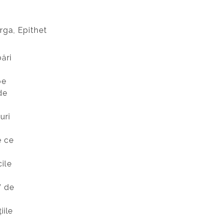
rga, Epithet
bări
pe
de
uri
e ce
cile
” de
iile