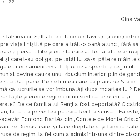
re
Gina Va
Întâlnirea cu Sălbatica îl face pe Tavi să-și pună între
pre viața liniștită pe care a trăit-o până atunci, fără să
oască persecuțiile și ororile care au loc atât de aproa
el și care l-au obligat pe tatăl lui să-și păteze mâinile 
gele unor oameni cinstiți. Ipocrizia specifică regimului
unist devine cauza unui zbucium interior, plin de gând
e nu-i dau pace. De ce lumea care l-a plâns pe Stalin
rmă că lucrurile se vor îmbunătăți după moartea lui? D
reptățile și erorile regimului nu sunt recunoscute și
arate? De ce familia lui Renți a fost deportată?
Cicatri
ân, la fel ca povestea pe care Renți a scris-o. Ea este,
r-adevăr, Edmond Dantès din „Contele de Monte Cristo
xandre Dumas, care își face dreptate ei și familiei sale
truse de regim, la fel cum a admis într-una dintre discuț