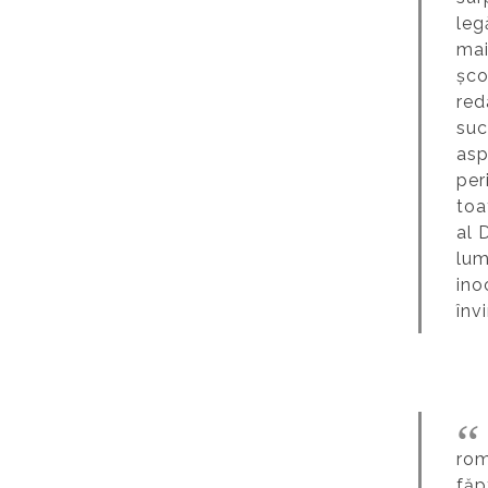
leg
mai
șco
red
suc
asp
per
toa
al 
lum
ino
înv
rom
făp