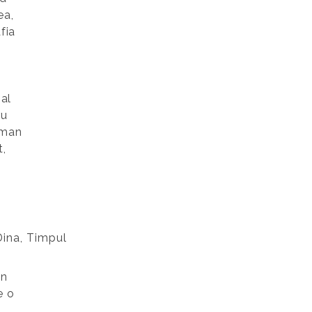
ea,
fia
 al
ru
oman
t,
Dina, Timpul
in
e o