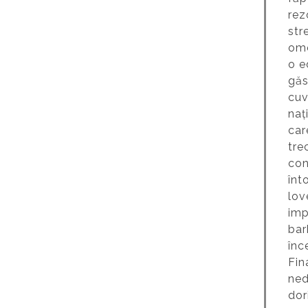
rez
str
ome
o e
găs
cuv
naț
car
tre
con
înt
lov
imp
bar
înc
Fin
ned
dor