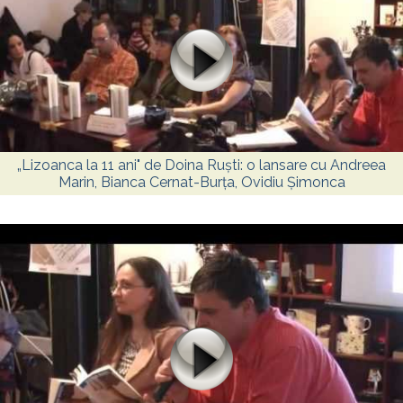
„Lizoanca la 11 ani" de Doina Ruști: o lansare cu Andreea
Marin, Bianca Cernat-Burța, Ovidiu Șimonca