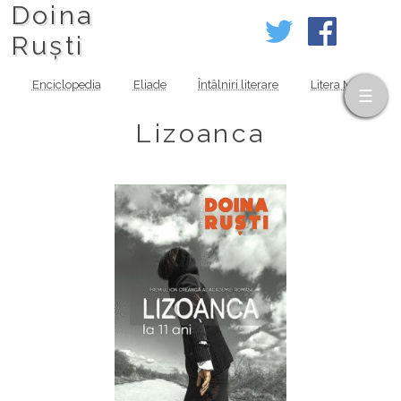
Doina
Ruști
Enciclopedia
Eliade
Întâlniri literare
Litera MOV
Lizoanca