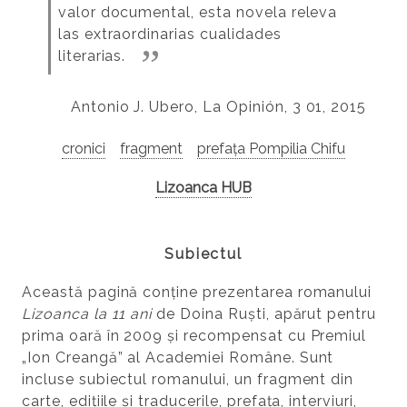
valor documental, esta novela releva
las extraordinarias cualidades
literarias.
Antonio J. Ubero, La Opinión, 3 01, 2015
cronici
fragment
prefața Pompilia Chifu
Lizoanca HUB
Subiectul
Această pagină conține prezentarea romanului
Lizoanca la 11 ani
de Doina Ruști, apărut pentru
prima oară în 2009 și recompensat cu Premiul
„Ion Creangă” al Academiei Române. Sunt
incluse subiectul romanului, un fragment din
carte, edițiile și traducerile, prefața, interviuri,