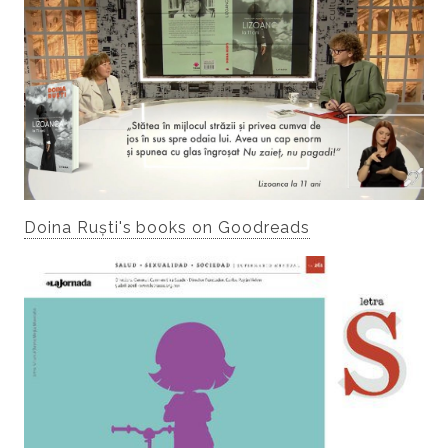
Doina Ruști's books on Goodreads