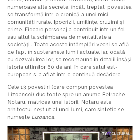
numeroase alte secrete, încât, treptat, povestea
se transformă într-o cronică a unei mici
comunități rurale. Ipocrizii, umilințe, cruzimi și
crime. Fiecare personaj a contribuit într-un fel
sau altul la schimbarea de mentalitate a
societății. Toate aceste întâmplări vechi se află
de fapt în subteranele lumii actuale, iar, odată
cu dezvăluirea lor, se recompune în detalii însăși
istoria ultimilor 60 de ani, în care satul est-
european s-a aflat într-o continuă decădere.
Cele 13 povestiri (care compun povestea
Lizoancei) duc toate spre un anume Petrache
Notaru, matricea unei istorii. Notaru este
arhitectul neștiut al unei lumi, care sintetic se
numește
Lizoanca
.