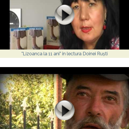
"Lizoanca la 11 ani” în lectura Doinei Ruști