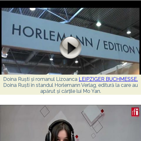
Doina Ruști și romanul Lizoanca
LEIPZIGER BUCHMESSE.
Doina Ruști în standul Horlemann Verlag, editură la care au
apărut și cărțile lui Mo Yan.